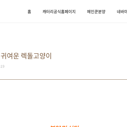
홈
캐터리공식홈페이지
메인쿤분양
네바
 귀여운 렉돌고양이
:19