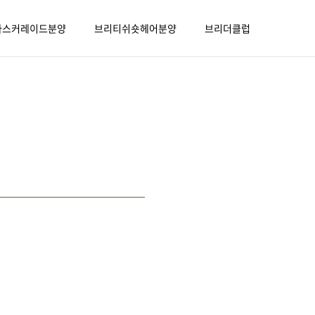
마스커레이드분양
브리티쉬숏헤어분양
브리더클럽