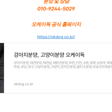
분양 및 상담
010-9244-5029
오케이독 공식 홈페이지
https://okdog.co.kr/
강아지분양, 고양이분양 오케이독
강아지분양,애견분양,애견샵,애완견분양,부천,인천,수원,광명,남양주,목동
마포,부산,대구,고양이분양,고양이,먼치킨분양,말티즈분양,비숑프리제분
분양,스피츠분양,페
okdog.co.kr