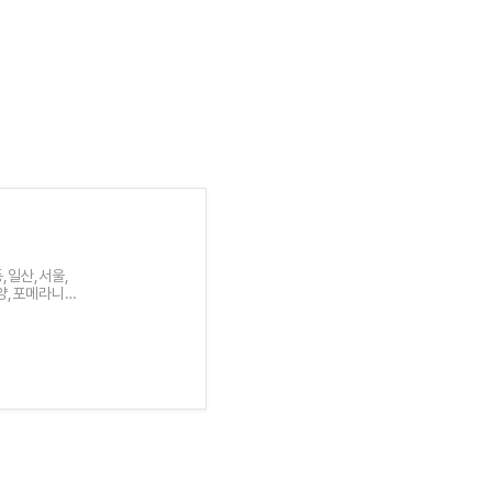
,일산,서울,
양,포메라니안