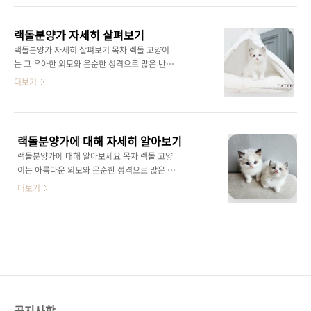
친화적인 성격 덕분에 많은 가정에서 인기 있는
킨분양,말티즈분양,비숑프리제분양,포메라니안
반려동물이에요.그 중에서도 오케이독에서는 건
분양,스피츠분양,페okdog.co.kr 랙돌분양, 오
강하고 품질..
랙돌분양가 자세히 살펴보기
케이독에서 만나보세요 랙돌 고양이는 그 독특
랙돌분양가 자세히 살펴보기 목차 렉돌 고양이
한 외모와 온순한 성격으로 많은 사람들에게 사
는 그 우아한 외모와 온순한 성격으로 많은 반려
랑받고 있는 고양이에요.이 고양이는 큰 몸집과
동물 애호가들에게 큰 사랑을 받고 있습니다.그
더보기
부드러운 털을 자랑하며, 사람을 매우 좋아하는
중에서도 렉돌분양가는 많은 사람들이 궁금해하
성격을 가지고 있어요.특히 랙돌은 그 온순하고
는 주제입니다.렉돌 고양이의 가격은 다양한 요
차분한 성격 덕분에 가정에서 반려동물로서 아
인에 따라 다르며, 고양이의 혈통, 외모, 건강 상
주 적합한 고양이에요.그래서 랙돌분양을 고려
태 등에 따라 변동될 수 있습니다.이 포스팅에서
하는 사람들이 많이 늘고..
랙돌분양가에 대해 자세히 알아보기
는 렉돌분양가에 영향을 미치는 주요 요소들과
랙돌분양가에 대해 알아보세요 목차 렉돌 고양
렉돌 고양이를 입양할 때 고려해야 할 사항들을
이는 아름다운 외모와 온순한 성격으로 많은 사
자세히 알아보겠습니다. 랙돌분양가에 영향을
람들에게 사랑받는 고양이 품종입니다.이 때문
더보기
미치는 요인렉돌 고양이의 가격은 몇 가지 주요
에 렉돌 고양이를 키우고 싶어 하는 사람들이 많
요소에 의해 결정됩니다.가장 큰 요소는 고양이
지만, 그만큼 분양가에 대해서도 궁금증이 높아
의 혈통입니다.명문 가문에서 태어난 렉돌 고양
지고 있습니다.렉돌고양이분양가는 다양한 요인
이는 상대적으로 더 높은 가격을 자랑하며, 국제
에 의해 달라지며, 이를 이해하는 것이 중요합니
고양이 협회(TICA)나 CFA와 같은 기관에서 인
다.이번 포스팅에서는 렉돌분양가의 구성 요소
정받은 혈통을 가진..
와 참고할 만한 사항들을 설명해드리겠습니
다. 1. 랙돌분양가의 주요 요소렉돌 고양이의 분
양가는 보통 다른 고양이들에 비해 높은 편입니
공지사항
다. 이는 렉돌 고양이의 인기뿐만 아니라, 품종의