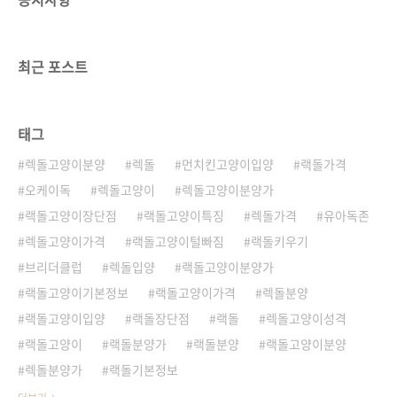
특성, 건강 상태, 혈통 등이 중요한 요소로 작용
하기 때문입니다. 특히 고양이 혈통이 좋은 렉돌
일수록 가격이 더 비싸질 수 있습니다. 고양이의
최근 포스트
혈통이 명확하고 관리가 잘된 경..
태그
렉돌고양이분양
렉돌
먼치킨고양이입양
랙돌가격
오케이독
렉돌고양이
렉돌고양이분양가
랙돌고양이장단점
랙돌고양이특징
렉돌가격
유아독존
렉돌고양이가격
랙돌고양이털빠짐
랙돌키우기
브리더클럽
렉돌입양
랙돌고양이분양가
랙돌고양이기본정보
랙돌고양이가격
렉돌분양
랙돌고양이입양
랙돌장단점
랙돌
렉돌고양이성격
랙돌고양이
랙돌분양가
랙돌분양
랙돌고양이분양
렉돌분양가
랙돌기본정보