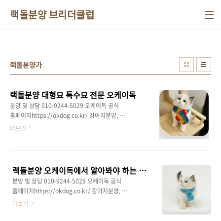
본문 바로가기
랙돌분양 브리더클럽
랙돌분양가
랙돌분양 대형묘 특수묘 전문 오케이독
분양 및 상담 010-9244-5029 오케이독 공식
홈페이지https://okdog.co.kr/ 강아지분양, 고
양이분양 오케이독강아지분양,애견분양,애견샵,
더보기
애완견분양,부천,인천,수원,광명,남양주,목동,일
산,서울,마포,부산,대구,고양이분양,고양이,먼치
킨분양,말티즈분양,비숑프리제분양,포메라니안
분양,스피츠분양,페okdog.co.kr 랙돌분양 전문
랙돌분양 오케이독에서 알아봐야 하는 이유
성 있는 오케이독 랙돌 고양이는 그 크고 우아한
분양 및 상담 010-9244-5029 오케이독 공식
외모로 많은 사람들에게 사랑받는 품종이에요.
홈페이지https://okdog.co.kr/ 강아지분양, 고
특히, 랙돌은 그 크기와 털의 부드러움, 그리고
양이분양 오케이독강아지분양,애견분양,애견샵,
더보기
사람을 좋아하는 온순한 성격으로 유명해요.이
애완견분양,부천,인천,수원,광명,남양주,목동,일
고양이는 대형 고양이 중에서도 온순하고 사람
산,서울,마포,부산,대구,고양이분양,고양이,먼치