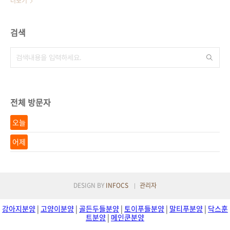
더보기
검색
전체 방문자
오늘
어제
DESIGN BY
INFOCS
관리자
강아지분양
|
고양이분양
|
골든두들분양
|
토이푸들분양
|
말티푸분양
|
닥스훈
트분양
|
메인쿤분양