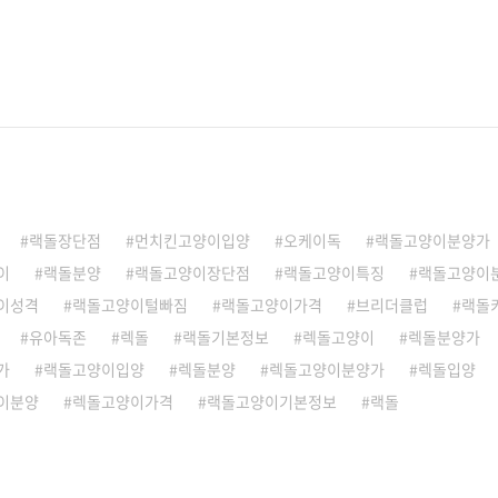
랙돌장단점
먼치킨고양이입양
오케이독
랙돌고양이분양가
이
랙돌분양
랙돌고양이장단점
랙돌고양이특징
랙돌고양이
이성격
랙돌고양이털빠짐
랙돌고양이가격
브리더클럽
랙돌
유아독존
렉돌
랙돌기본정보
렉돌고양이
렉돌분양가
가
랙돌고양이입양
렉돌분양
렉돌고양이분양가
렉돌입양
이분양
렉돌고양이가격
랙돌고양이기본정보
랙돌