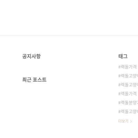
공지사항
태그
랙돌가격
랙돌고양
최근 포스트
렉돌고양
렉돌가격
랙돌분양
렉돌고양
더보기