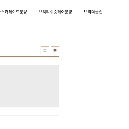
마스커레이드분양
브리티쉬숏헤어분양
브리더클럽