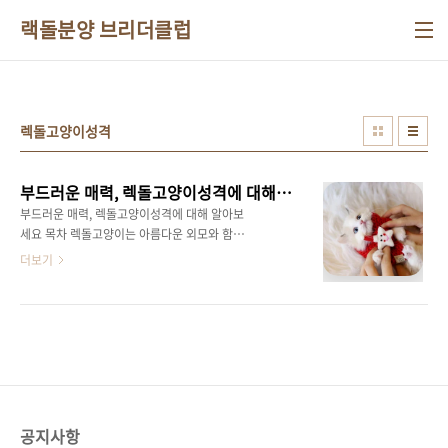
본문 바로가기
랙돌분양 브리더클럽
렉돌고양이성격
부드러운 매력, 렉돌고양이성격에 대해 알아보세요
부드러운 매력, 렉돌고양이성격에 대해 알아보
세요 목차 렉돌고양이는 아름다운 외모와 함께
특유의 부드럽고 온순한 성격으로 많은 이들의
더보기
사랑을 받고 있습니다. 반려동물을 처음 키우는
분들도 쉽게 친해질 수 있는 렉돌고양이의 성격
은 말티푸분양과 함께 반려동물 시장에서 많은
관심을 끌고 있습니다. 렉돌고양이성격에 대해
알아보면서 그 매력에 빠져보세요. 1. 렉돌고양
이의 애교 넘치는 성격렉돌고양이는 무척 애교
가 많고 주인을 사랑하는 성격을 가지고 있습니
다. 항상 주인의 곁을 지키며, 안기기를 좋아하는
공지사항
렉돌고양이는 말 그대로 '인형' 같은 고양이입니