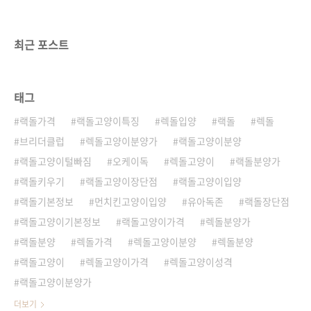
다. 낯을 가리지 않고 사람과 쉽게 친해지는 편이
라, 어린 아이들이나 어르신들이 있는 가정에서
도 키우기 좋은 고양이입니다. 이런 렉돌고양이
최근 포스트
의 성격은 말티푸분양으로 입양하..
태그
랙돌가격
랙돌고양이특징
렉돌입양
랙돌
렉돌
브리더클럽
렉돌고양이분양가
랙돌고양이분양
랙돌고양이털빠짐
오케이독
렉돌고양이
랙돌분양가
랙돌키우기
랙돌고양이장단점
랙돌고양이입양
랙돌기본정보
먼치킨고양이입양
유아독존
랙돌장단점
랙돌고양이기본정보
랙돌고양이가격
렉돌분양가
랙돌분양
렉돌가격
렉돌고양이분양
렉돌분양
랙돌고양이
렉돌고양이가격
렉돌고양이성격
랙돌고양이분양가
더보기