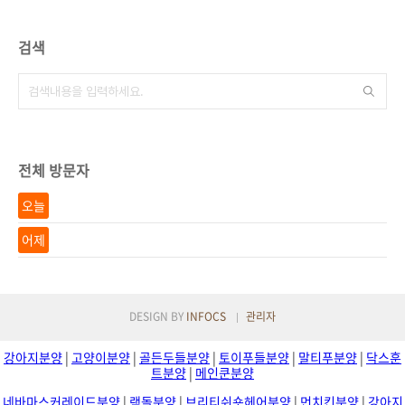
검색
전체 방문자
오늘
어제
DESIGN BY
INFOCS
관리자
강아지분양
|
고양이분양
|
골든두들분양
|
토이푸들분양
|
말티푸분양
|
닥스훈
트분양
|
메인쿤분양
네바마스커레이드분양
|
랙돌분양
|
브리티쉬숏헤어분양
|
먼치킨분양
|
강아지