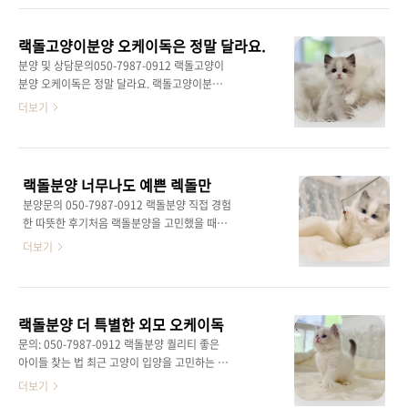
러운 편이에요. 점프나 급격한 활동보다는 바닥
보성 글에서는 생활 밀착형 설명이 도움이 돼요.
에서의 이동과 휴식을 선호해 실내 환경에서도
랙돌고양이는 중대형 체형에 부드러운 장모를
부담이 적어요. 이 특성은 활동량이 많은 품종을
랙돌고양이분양 오케이독은 정말 달라요.
가진 품종으로 전반적인 움직임이 느긋한 편이
부담스러..
분양 및 상담문의050-7987-0912 랙돌고양이
에요. 급격한 점프나 과한 활동보다는 바닥 위 이
분양 오케이독은 정말 달라요. 랙돌고양이분양
동과 휴식을 선호해 실내 생활에 안정적으로 적
오케이독을 알아보는 분들 중에는 품종 이름은
더보기
응해요. 활동량이 과하지 않아 차분한 생활 패턴
익숙하지만 실제 생활에서 어떤 특징을 보이는
의 가정과 궁합이 좋은 편이에요. 랙돌고양이의
지 구체적으로 정리된 정보를 원하는 경우가 많
또 다른 특징은 사람 중심의 행동이에요. 집사의
아요. 웹문서 노출 목적의 정보성 글에서는 이런
동선을 따라 같은 공간에 머무는 경우가 많고 혼
기본 이해가 중요해요. 랙돌고양이는 전반적으
자만의 시간을 길게 고집하지는 ..
랙돌분양 너무나도 예쁜 렉돌만
로 차분하고 느긋한 성향을 가진 품종으로 집 안
분양문의 050-7987-0912 랙돌분양 직접 경험
환경에 안정적으로 적응하는 편이에요. 활동성
한 따뜻한 후기처음 랙돌분양을 고민했을 때는
이 아주 높은 타입은 아니어서 과도한 운동이나
솔직히 마음이 많이 흔들렸어요.이 작은 아이가
더보기
복잡한 놀이 환경이 없어도 스트레스를 크게 받
우리 가족에게잘 어울릴까, 내가 잘 돌볼 수 있을
지 않는 특징이 있어요. 체형은 중대형에 속하지
까걱정이 앞섰습니다. 처음 만난 랙돌은 너무나
만 근육의 긴장도가 낮아 움직임이 부드럽고 걸
온순했고푸른 눈빛이 마치 마음을 읽는 듯했어
음이 조용한 편이에요. 그래서 밤 시간대에도 소
요.부드러운 털을 쓰다듬는 순간벌써 가족이 된
음으로 인한 부담이 적어 공동주택 환경..
랙돌분양 더 특별한 외모 오케이독
것처럼 느껴졌습니다.그날 이후 저는 이 아이를
문의: 050-7987-0912 랙돌분양 퀄리티 좋은
집으로 데려오기로 결심했어요. 랙돌분양을 진
아이들 찾는 법 최근 고양이 입양을 고민하는 분
행하면서가장 안심됐던 건 건강검진 내역과백신
들이 많이 찾는 품종 중 하나가 바로 랙돌이에요.
더보기
접종 상태를 투명하게 알려준 점이에요.단순히
온순한 성격과 푸른 눈빛 풍성한 털 덕분에 가정
고양이를 분양하는 것이 아니라끝까지 책임지는