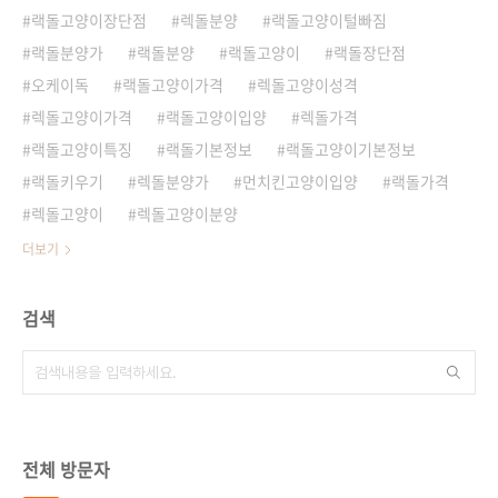
랙돌고양이장단점
렉돌분양
랙돌고양이털빠짐
랙돌분양가
랙돌분양
랙돌고양이
랙돌장단점
오케이독
랙돌고양이가격
렉돌고양이성격
렉돌고양이가격
랙돌고양이입양
렉돌가격
랙돌고양이특징
랙돌기본정보
랙돌고양이기본정보
랙돌키우기
렉돌분양가
먼치킨고양이입양
랙돌가격
렉돌고양이
렉돌고양이분양
더보기
검색
전체 방문자