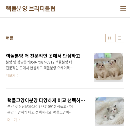
본문 바로가기
랙돌분양 브리더클럽
랙돌
랙돌분양 더 전문적인 곳에서 안심하고
분양 및 상담문의050-7987-0912 랙돌분양 더
전문적인 곳에서 안심하고 랙돌분양 오케이독
정보를 찾는 분들은 랙돌이라는 품종이 가진 생
더보기
활 적합성과 관리 포인트를 차분히 이해하고자
하는 경우가 많아요. 웹문서 노출 목적의 정보성
글에서는 품종 특성을 객관적으로 정리하는 것
이 중요해요. 랙돌은 이름 그대로 안으면 힘을 빼
랙돌고양이분양 다양하게 비교 선택하세요.
는 듯한 부드러운 성향으로 잘 알려진 고양이에
분양 및 상담문의050-7987-0912 랙돌고양이
요. 전반적으로 긴장도가 낮고 사람의 손길에 대
분양 다양하게 비교 선택하세요. 랙돌고양이분
한 거부감이 적어 가정 내에서 안정적인 동반이
양 오케이독을 검색하는 분들은 품종의 성향과
더보기
가능한 품종으로 자주 언급돼요. 체형은 중대형
함께 가정 환경에서의 실제 적응력을 중요하게
에 속하지만 움직임이 과하지 않고 걸음이 부드
살펴보는 경우가 많아요. 웹문서 노출 목적의 정