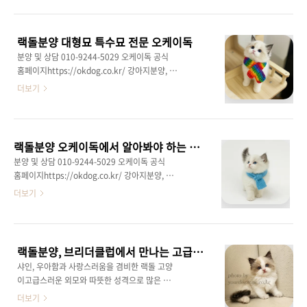
에서 키우기 적합한 고양이로 인기가 높습니다.
모습에서큰 신뢰를 느낄 수 있었습니다. 집에 데
랙돌분양을 알아볼 때 가장 중요한 건 분양처 선
려온 첫날,걱정과 달리 아이는 금방 적응했어요.
택이에요. 단순히 가격만 보고 결정하기보다는
낯선 공간에서도 무서워하지 않고차..
랙돌분양 대형묘 특수묘 전문 오케이독
건강 상태 접종 내역 사후 관리 여부까지 꼼꼼히
분양 및 상담 010-9244-5029 오케이독 공식
확인해야 합니다. 믿을 수 있는 곳이라면 건강 검
홈페이지https://okdog.co.kr/ 강아지분양, 고
진 결과와 부모묘 혈통까지 투명하게 안내해줍
양이분양 오케이독강아지분양,애견분양,애견샵,
더보기
니다. 많은 분들이 랙돌분양 시 궁금해하는 부분
애완견분양,부천,인천,수원,광명,남양주,목동,일
은 가격 차이인데요. 아이의 혈통 모색 나이 그리
산,서울,마포,부산,대구,고양이분양,고양이,먼치
고 전문 브리더 여부에 따라 달라집니다. 특히 전
킨분양,말티즈분양,비숑프리제분양,포메라니안
문 매장에서 분양받을 경우에는 사후 관리와 함
분양,스피츠분양,페okdog.co.kr 랙돌분양 전문
께 초기 적응에 대한 ..
랙돌분양 오케이독에서 알아봐야 하는 이유
성 있는 오케이독 랙돌 고양이는 그 크고 우아한
분양 및 상담 010-9244-5029 오케이독 공식
외모로 많은 사람들에게 사랑받는 품종이에요.
홈페이지https://okdog.co.kr/ 강아지분양, 고
특히, 랙돌은 그 크기와 털의 부드러움, 그리고
양이분양 오케이독강아지분양,애견분양,애견샵,
더보기
사람을 좋아하는 온순한 성격으로 유명해요.이
애완견분양,부천,인천,수원,광명,남양주,목동,일
고양이는 대형 고양이 중에서도 온순하고 사람
산,서울,마포,부산,대구,고양이분양,고양이,먼치
친화적인 성격 덕분에 많은 가정에서 인기 있는
킨분양,말티즈분양,비숑프리제분양,포메라니안
반려동물이에요.그 중에서도 오케이독에서는 건
분양,스피츠분양,페okdog.co.kr 랙돌분양, 오
강하고 품질..
랙돌분양, 브리더클럽에서 만나는 고급스러운 친구 "샤인"!
케이독에서 만나보세요 랙돌 고양이는 그 독특
샤인, 우아함과 사랑스러움을 겸비한 랙돌 고양
한 외모와 온순한 성격으로 많은 사람들에게 사
이고급스러운 외모와 따뜻한 성격으로 많은 사
랑받고 있는 고양이에요.이 고양이는 큰 몸집과
랑을 받는 랙돌 고양이!이번 브리더클럽에서 소
더보기
부드러운 털을 자랑하며, 사람을 매우 좋아하는