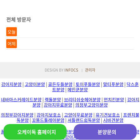
전체 방문자
오늘
어제
DESIGN BY
INFOCS
관리자
강아지분양
|
고양이분양
|
골든두들분양
|
토이푸들분양
|
말티푸분양
|
닥스훈
트분양
|
메인쿤분양
네바마스커레이드분양
|
랙돌분양
|
브리티쉬숏헤어분양
|
먼치킨분양
|
강아지
분양
|
강아지무료분양
|
의정부고양이분양
의정부강아지분양
|
강아지보호소
|
고양이무료분양
|
유기견보호소
|
프렌치불
독분양
|
꼬똥드툴레아분양
|
셔틀랜드쉽독분양
|
시바견분양
오케이독 홈페이지
분양문의
폼스키분양
|
강아지교배
|
포메라니안분양
|
보더콜리분양
|
골든리트리버분양
|
수원강아지분양