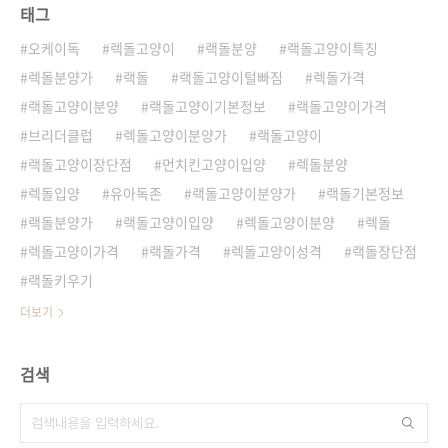
태그
오케이독
렉돌고양이
랙돌분양
랙돌고양이특징
렉돌분양가
랙돌
랙돌고양이털빠짐
렉돌가격
랙돌고양이분양
랙돌고양이기본정보
랙돌고양이가격
브리더클럽
렉돌고양이분양가
랙돌고양이
랙돌고양이장단점
먼치킨고양이입양
렉돌분양
렉돌입양
유아독존
랙돌고양이분양가
랙돌기본정보
랙돌분양가
랙돌고양이입양
렉돌고양이분양
렉돌
렉돌고양이가격
랙돌가격
렉돌고양이성격
랙돌장단점
랙돌키우기
더보기
검색