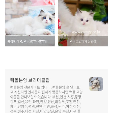
풍성한 매력, 렉돌고양이 분양에 대해 알아보세요
랙돌 고양이의 장단점
랙돌분양 브리더클럽
랙돌분양 전문사이트 입니다. 랙돌분양 을 알아보
고 계신다면 언제든지 편하게 방문하시면 랙돌 고양
이들을 만나보실수 있습니다. 부천,인천,시흥,광명,
김포,일산,용인,과천,안양,안산,의정부,포천,연천,
파주,남양주,평택,천안,수원,화성,원주,여주,이천,
전주,청주,대전,서산,태안,당진,온양,부산,대구,울