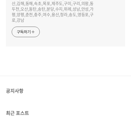
산,김해,동해,속초,목포,제주도,구미,구리,의왕,동
두천,오산,동탄,송탄,분당,수지,위례,성남,안성,가
평,양평,춘천,충주,여수,용산,청라,송도,영등포,구
로,강남
구독하기
공지사항
최근 포스트