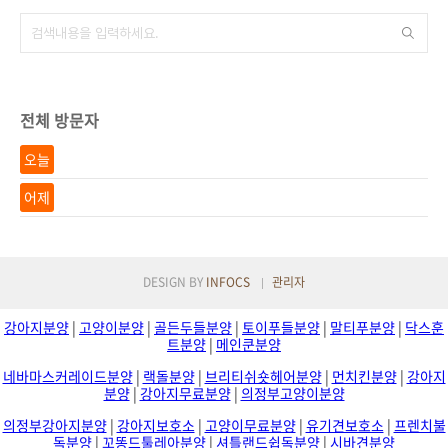
전체 방문자
오늘
어제
DESIGN BY
INFOCS
관리자
강아지분양
|
고양이분양
|
골든두들분양
|
토이푸들분양
|
말티푸분양
|
닥스훈
트분양
|
메인쿤분양
네바마스커레이드분양
|
랙돌분양
|
브리티쉬숏헤어분양
|
먼치킨분양
|
강아지
분양
|
강아지무료분양
|
의정부고양이분양
의정부강아지분양
|
강아지보호소
|
고양이무료분양
|
유기견보호소
|
프렌치불
독분양
|
꼬똥드툴레아분양
|
셔틀랜드쉽독분양
|
시바견분양