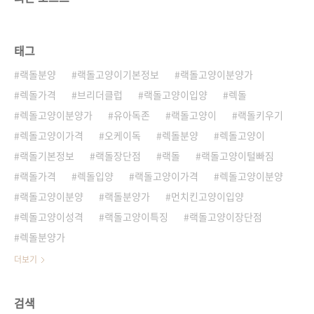
태그
랙돌분양
랙돌고양이기본정보
랙돌고양이분양가
렉돌가격
브리더클럽
랙돌고양이입양
렉돌
렉돌고양이분양가
유아독존
랙돌고양이
랙돌키우기
렉돌고양이가격
오케이독
렉돌분양
렉돌고양이
랙돌기본정보
랙돌장단점
랙돌
랙돌고양이털빠짐
랙돌가격
렉돌입양
랙돌고양이가격
렉돌고양이분양
랙돌고양이분양
랙돌분양가
먼치킨고양이입양
렉돌고양이성격
랙돌고양이특징
랙돌고양이장단점
렉돌분양가
더보기
검색