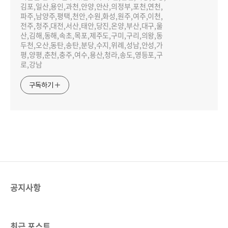
김포,일산,용인,과천,안양,안산,의정부,포천,연천,
파주,남양주,평택,천안,수원,화성,원주,여주,이천,
전주,청주,대전,서산,태안,당진,온양,부산,대구,울
산,김해,동해,속초,목포,제주도,구미,구리,의왕,동
두천,오산,동탄,송탄,분당,수지,위례,성남,안성,가
평,양평,춘천,충주,여수,용산,청라,송도,영등포,구
로,강남
구독하기
공지사항
최근 포스트