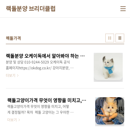
본문 바로가기
랙돌분양 브리더클럽
렉돌가격
랙돌분양 오케이독에서 알아봐야 하는 이유
분양 및 상담 010-9244-5029 오케이독 공식
홈페이지https://okdog.co.kr/ 강아지분양, 고
양이분양 오케이독강아지분양,애견분양,애견샵,
더보기
애완견분양,부천,인천,수원,광명,남양주,목동,일
산,서울,마포,부산,대구,고양이분양,고양이,먼치
킨분양,말티즈분양,비숑프리제분양,포메라니안
분양,스피츠분양,페okdog.co.kr 랙돌분양, 오
랙돌고양이가격 무엇이 영향을 미치고, 어떻게 결정될까?
케이독에서 만나보세요 랙돌 고양이는 그 독특
랙돌고양이가격 무엇이 영향을 미치고, 어떻
한 외모와 온순한 성격으로 많은 사람들에게 사
게 결정될까? 목차 렉돌 고양이는 그 우아한 외
랑받고 있는 고양이에요.이 고양이는 큰 몸집과
모와 온화한 성격으로 많은 반려동물 애호가들
더보기
부드러운 털을 자랑하며, 사람을 매우 좋아하는
에게 사랑받는 품종입니다.특히, 렉돌 고양이 가
성격을 가지고 있어요.특히 랙돌은 그 온순하고
격은 다른 고양이 품종에 비해 다소 높은 편인데,