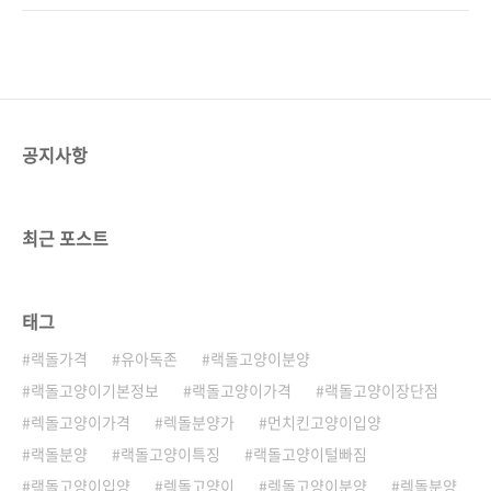
차분한 성격 덕분에 가정에서 반려동물로서 아
이 가격은 여러 요인에 의해 결정됩니다.이번 포
주 적합한 고양이에요.그래서 랙돌분양을 고려
스팅에서는 렉돌 고양이 가격에 영향을 미치는
하는 사람들이 많이 늘고..
주요 요소들과 구체적인 분양가 범위에 대해 알
아보겠습니다.렉돌 고양이 입양을 고려하는 분
들에게 유용한 정보를 제공해드리고자 합니
다. 랙돌 고양이 가격에 영향을 미치는 요인렉
공지사항
돌 고양이 가격은 여러 요소에 따라 달라집니다.
가장 큰 영향을 미치는 요인은 고양이의 혈통입
니다.명문 가문에서 태어난 렉돌 고양이는 훨씬
더 높은 가격을 자랑합니다.특히 국제 고양이 협
최근 포스트
회(TICA)나 CFA에서 인정..
태그
랙돌가격
유아독존
랙돌고양이분양
랙돌고양이기본정보
랙돌고양이가격
랙돌고양이장단점
렉돌고양이가격
렉돌분양가
먼치킨고양이입양
랙돌분양
랙돌고양이특징
랙돌고양이털빠짐
랙돌고양이입양
렉돌고양이
렉돌고양이분양
렉돌분양