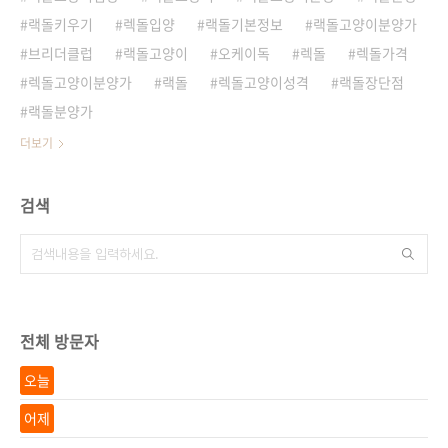
랙돌키우기
렉돌입양
랙돌기본정보
랙돌고양이분양가
브리더클럽
랙돌고양이
오케이독
렉돌
렉돌가격
렉돌고양이분양가
랙돌
렉돌고양이성격
랙돌장단점
랙돌분양가
더보기
검색
전체 방문자
오늘
어제