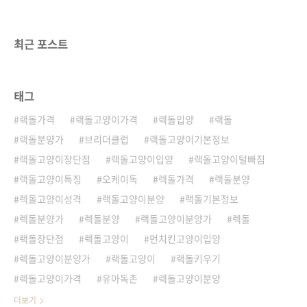
이 품종과 비교하면 털이 크게 빠지지 않는 편입
니다. 하지만 봄과 가을 털갈이 시기에는 털빠짐
이 심해질 수 있으므로 주기적인 그루밍이 필요
최근 포스트
합니다. 특..
태그
랙돌가격
랙돌고양이가격
렉돌입양
랙돌
랙돌분양가
브리더클럽
랙돌고양이기본정보
랙돌고양이장단점
랙돌고양이입양
랙돌고양이털빠짐
랙돌고양이특징
오케이독
렉돌가격
랙돌분양
렉돌고양이성격
랙돌고양이분양
랙돌기본정보
렉돌분양가
렉돌분양
랙돌고양이분양가
렉돌
랙돌장단점
렉돌고양이
먼치킨고양이입양
렉돌고양이분양가
랙돌고양이
랙돌키우기
렉돌고양이가격
유아독존
렉돌고양이분양
더보기