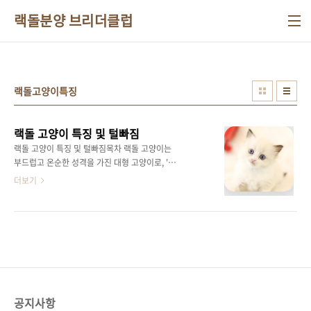
본문 바로가기
랙돌분양 브리더클럽
랙돌고양이특징
랙돌 고양이 특징 및 털빠짐
랙돌 고양이 특징 및 털빠짐목차 랙돌 고양이는
부드럽고 온순한 성격을 가진 대형 고양이로, '개
냥이'라는 별명을 갖고 있습니다. 고양이 중에서
더보기
도 사람과의 유대감이 매우 높은 편이라 애교가
많고, 강아지나 어린아이와도 잘 지내는 것이 큰
특징입니다. 또한, 랙돌은 성격이 느긋하고 차분
해 반려인과 편안하게 교감할 수 있습니다. 이런
성향 때문에 다른 반려동물과 함께 키우기에도
적합하며, 고양이 중에서도 다정하고 친화적인
묘종으로 알려져 있습니다. 1. 털 빠짐랙돌 고양
이의 털빠짐은 중간 정도로, 고양이의 이중모 특
공지사항
성 때문에 털 빠짐이 있습니다. 하지만 다른 고양