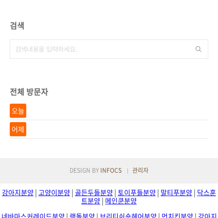
검색
전체 방문자
오늘
어제
DESIGN BY
INFOCS
관리자
강아지분양
|
고양이분양
|
골든두들분양
|
토이푸들분양
|
말티푸분양
|
닥스훈
트분양
|
메인쿤분양
네바마스커레이드분양
|
랙돌분양
|
브리티쉬숏헤어분양
|
먼치킨분양
|
강아지