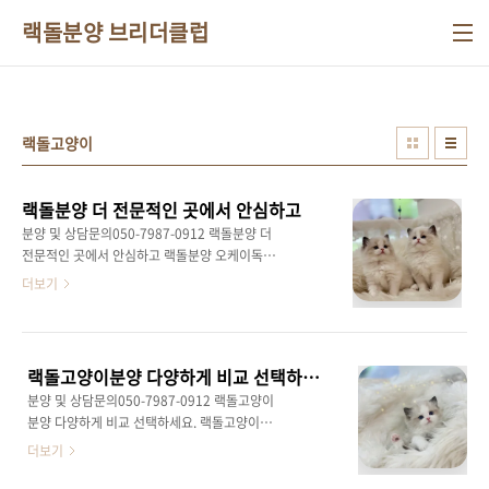
본문 바로가기
랙돌분양 브리더클럽
랙돌고양이
랙돌분양 더 전문적인 곳에서 안심하고
분양 및 상담문의050-7987-0912 랙돌분양 더
전문적인 곳에서 안심하고 랙돌분양 오케이독
정보를 찾는 분들은 랙돌이라는 품종이 가진 생
더보기
활 적합성과 관리 포인트를 차분히 이해하고자
하는 경우가 많아요. 웹문서 노출 목적의 정보성
글에서는 품종 특성을 객관적으로 정리하는 것
이 중요해요. 랙돌은 이름 그대로 안으면 힘을 빼
랙돌고양이분양 다양하게 비교 선택하세요.
는 듯한 부드러운 성향으로 잘 알려진 고양이에
분양 및 상담문의050-7987-0912 랙돌고양이
요. 전반적으로 긴장도가 낮고 사람의 손길에 대
분양 다양하게 비교 선택하세요. 랙돌고양이분
한 거부감이 적어 가정 내에서 안정적인 동반이
양 오케이독을 검색하는 분들은 품종의 성향과
더보기
가능한 품종으로 자주 언급돼요. 체형은 중대형
함께 가정 환경에서의 실제 적응력을 중요하게
에 속하지만 움직임이 과하지 않고 걸음이 부드
살펴보는 경우가 많아요. 웹문서 노출 목적의 정