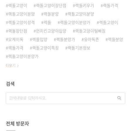
렉돌고양이
랙돌고양이장단점
랙돌키우기
랙돌가격
렉돌고양이분양
렉돌분양
랙돌고양이분양
렉돌고양이성격
렉돌
랙돌고양이분양가
랙돌고양이
랙돌장단점
먼치킨고양이입양
랙돌고양이털빠짐
오케이독
렉돌입양
랙돌분양가
유아독존
랙돌분양
렉돌가격
랙돌고양이특징
랙돌기본정보
렉돌고양이분양가
더보기
검색
전체 방문자