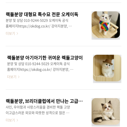
러운 편이에요. 점프나 급격한 활동보다는 바닥
보성 글에서는 생활 밀착형 설명이 도움이 돼요.
에서의 이동과 휴식을 선호해 실내 환경에서도
랙돌고양이는 중대형 체형에 부드러운 장모를
부담이 적어요. 이 특성은 활동량이 많은 품종을
랙돌분양 대형묘 특수묘 전문 오케이독
가진 품종으로 전반적인 움직임이 느긋한 편이
부담스러..
분양 및 상담 010-9244-5029 오케이독 공식
에요. 급격한 점프나 과한 활동보다는 바닥 위 이
홈페이지https://okdog.co.kr/ 강아지분양, 고
동과 휴식을 선호해 실내 생활에 안정적으로 적
양이분양 오케이독강아지분양,애견분양,애견샵,
더보기
응해요. 활동량이 과하지 않아 차분한 생활 패턴
애완견분양,부천,인천,수원,광명,남양주,목동,일
의 가정과 궁합이 좋은 편이에요. 랙돌고양이의
산,서울,마포,부산,대구,고양이분양,고양이,먼치
또 다른 특징은 사람 중심의 행동이에요. 집사의
킨분양,말티즈분양,비숑프리제분양,포메라니안
동선을 따라 같은 공간에 머무는 경우가 많고 혼
분양,스피츠분양,페okdog.co.kr 랙돌분양 전문
자만의 시간을 길게 고집하지는 ..
랙돌분양 아기아기한 귀여운 렉돌고양이
성 있는 오케이독 랙돌 고양이는 그 크고 우아한
분양 및 상담 010-9244-5029 오케이독 공식
외모로 많은 사람들에게 사랑받는 품종이에요.
홈페이지https://okdog.co.kr/ 강아지분양, 고
특히, 랙돌은 그 크기와 털의 부드러움, 그리고
양이분양 오케이독강아지분양,애견분양,애견샵,
더보기
사람을 좋아하는 온순한 성격으로 유명해요.이
애완견분양,부천,인천,수원,광명,남양주,목동,일
고양이는 대형 고양이 중에서도 온순하고 사람
산,서울,마포,부산,대구,고양이분양,고양이,먼치
친화적인 성격 덕분에 많은 가정에서 인기 있는
킨분양,말티즈분양,비숑프리제분양,포메라니안
반려동물이에요.그 중에서도 오케이독에서는 건
분양,스피츠분양,페okdog.co.kr 랙돌분양 2개
강하고 품질..
랙돌분양, 브리더클럽에서 만나는 고급스러운 친구 "샤인"!
월령 안녕하세요! 현재 관리하고 있는 2개월령
샤인, 우아함과 사랑스러움을 겸비한 랙돌 고양
의 랙돌 아기 고양이에 대해 소개할게요.이 아이
이고급스러운 외모와 따뜻한 성격으로 많은 사
는 현재 오케이독본점에서 관리 중인 아주 특별
랑을 받는 랙돌 고양이!이번 브리더클럽에서 소
더보기
한 아기 고양이에요. 랙돌 고양이는 그 큰 몸집과
개하는 특별한 아이는 **"샤인"**입니다. 🐾샤
부드러운 털로 유명한 품종으로, 이 아기는 그 특