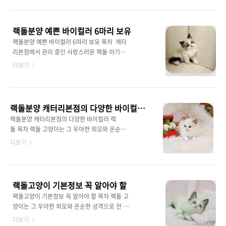
인은 하얀색과 은은한 블루 컬러가 섞인 부드러
성을 그대로 물려받았답니다.아직 2개월이지만,
운 털과커다란 푸른 눈동자로 첫 만남부터 마음
벌써부터 그 온순하고 사람을 좋아하는 성격이
을 사로잡습니다.랙돌분양을 고민하고 있다면,
눈에..
랙돌분양 예쁜 바이컬러 6마리 보유
지금 샤인과의 특별한 인연을 만들어 보세
랙돌분양 예쁜 바이컬러 6마리 보유 목차 캐터
요! 샤인의 특별한 매력샤인은 부드럽고 풍성한
리본점에서 관리 중인 사랑스러운 랙돌 아기를
털과 우아한 외모로랙돌 고양이의 매력을 완벽
소개합니다.현재 3개월령인 이 아이는 푸른 눈과
더보기
히 보여줍니다.특히, 온순하고 애정 넘치는 성
부드러운 털을 가진 특별한 매력의 소유자입니
격 덕분에가족들과 함께하는 시간이 더없이 따
다.랙돌 고양이는 온화하고 친화적인 성격으로
뜻할 것입니다.샤인은 사람을 좋아해 아이들과
잘 알려져 있으며, 특히 이 아기는 사람과의 교감
도 잘 어울리며,안정감 있는 반려묘를 찾는 분들
을 매우 중요시하는 애교 많은 아이입니다.집안
에게 최적의 선택입니다.브리더클럽에서 랙돌분
랙돌분양 캐터리본점의 다양한 바이컬러 렉돌
에서의 생활에 완벽히 적응할 준비가 되어 있으
양으로 샤인의 특별함을 직접 경험해 보세요...
랙돌분양 캐터리본점의 다양한 바이컬러 렉
며, 새로운 가족에게 무한한 사랑과 따뜻함을 전
돌 목차 렉돌 고양이는 그 우아한 외모와 온순한
달할 준비가 되어 있습니다.랙돌 고양이는 우아
성격으로 전 세계 반려동물 애호가들에게 큰 사
더보기
한 외모와 더불어 유연하고 얌전한 성격 덕분에
랑을 받고 있습니다.특히, 렉돌분양을 생각하시
반려동물로서 최고의 선택입니다.현재 캐터리본
는 분들께서는 분양처 선택이 매우 중요합니다.
점에서 이 특별한 랙돌 아기를 만나실 수 있으며,
렉돌 고양이의 건강과 혈통, 그리고 사회화 과정
입양을 통해 소중한 가족 구성원이 될 준비가 되
까지 세심하게 관리된 곳에서 입양하는 것이 중
어 있습니다.이 아이는 건강 검진을 완료하였고,
랙돌고양이 기본정보 꼭 알아야 할
요한데, 그 중에서도 캐터리본점은 최고의 선택
전문 관리자의 세심한 ..
랙돌고양이 기본정보 꼭 알아야 할 목차 랙돌 고
지입니다.이번 포스팅에서는 캐터리본점에서의
양이는 그 우아한 외모와 온순한 성격으로 전 세
렉돌분양이 왜 특별한지에 대해 알아보겠습니
계 반려동물 애호가들에게 많은 사랑을 받고 있
더보기
다. 렉돌 고양이의 특징렉돌 고양이는 대형 고